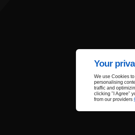
Your priva
We use Cookies to
personalising conte
traffic and optimizi
clicking "I Agree" 
from our providers