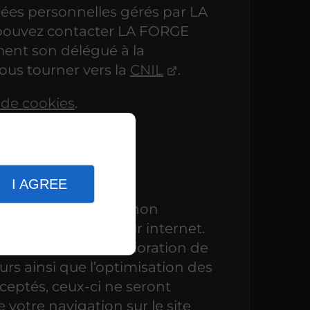
nées personnelles gérés par LA
ouvez contacter LA FORGE
ent son délégué à la
ous tourner vers la
CNIL
.
 de cookies
.
ies
I AGREE
r les informations (non
n des utilisateurs sur internet.
our objectif l’amélioration de
urs ainsi que l’optimisation des
cceptés, ceux-ci ne seront
 votre navigation sur le site